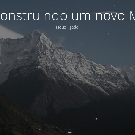
onstruindo um novo 
Fique ligado.